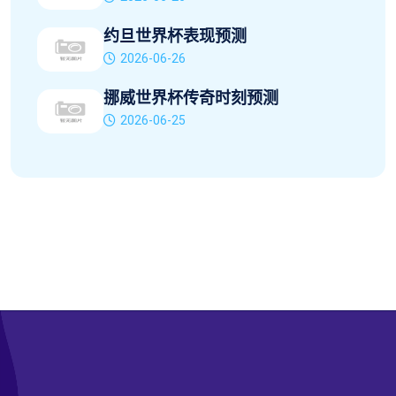
约旦世界杯表现预测
2026-06-26
挪威世界杯传奇时刻预测
2026-06-25