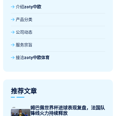
介绍
zoty中欧
产品分类
公司动态
服务宗旨
接洽
zoty中欧体育
推荐文章
姆巴佩世界杯进球表现复盘，法国队
锋线火力持续释放