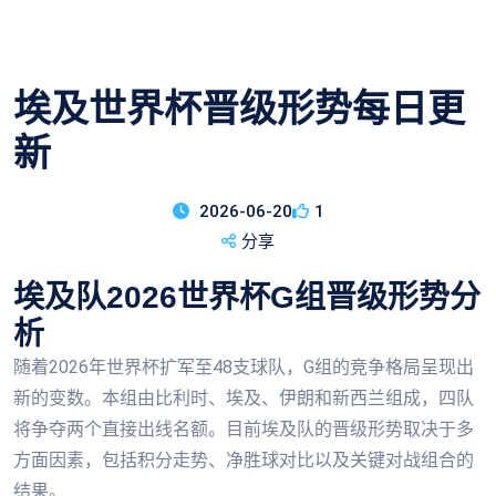
埃及世界杯晋级形势每日更
新
2026-06-20
1
分享
埃及队2026世界杯G组晋级形势分
析
随着2026年世界杯扩军至48支球队，G组的竞争格局呈现出
新的变数。本组由比利时、埃及、伊朗和新西兰组成，四队
将争夺两个直接出线名额。目前埃及队的晋级形势取决于多
方面因素，包括积分走势、净胜球对比以及关键对战组合的
结果。