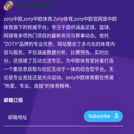
zoty中欧,zoty中欧体育,Zoty体育,zoty中欧官网是中欧
体育旗下的权威平台，专注于提供涵盖足球、篮球、
网球等多项热门项目的最新资讯与赛事动态。依托
“ZOTY”品牌的专业优势，网站整合了多元化的体育内
容与服务，不仅涵盖数据分析、比赛预告、实时比
分，还搭建了互动交流专区，为中欧体育爱好者打造
一个集信息获取与社区互动于一体的综合型平台。无
论是专业竞技还是大众运动，zoty中欧体育都在传递
“热爱、专业、连接”的体育精神。
邮箱订阅
Subscribe