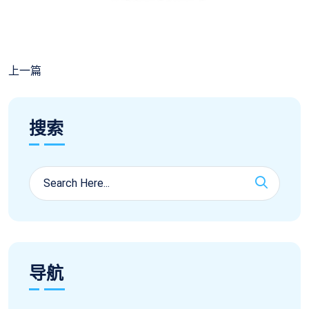
上一篇
搜索
导航