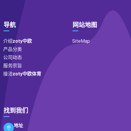
导航
网站地图
介绍
zoty中欧
SiteMap
产品分类
公司动态
服务宗旨
接洽
zoty中欧体育
找到我们
地址