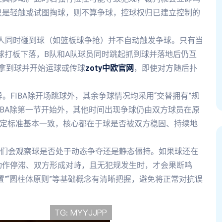
只是轻触或试图掏球，则不算争球，控球权归已建立控制的
，多人同时碰到球（如篮板球争抢）并不自动触发争球。只有当
后球打板下落，B队和A队球员同时跳起抓到球并落地后仍互
拿到球并开始运球或传球
zoty中欧官网
，即使对方随后扑
异。FIBA除开场跳球外，其余争球情况均采用“交替拥有”规
BA除第一节开始外，其他时间出现争球仍由双方球员在原
判定标准基本一致，核心都在于球是否被双方稳固、持续地
们会观察球是否处于动态争夺还是静态僵持。如果球还在
动作停滞、双方形成对峙，且无犯规发生时，才会果断鸣
”“圆柱体原则”等基础概念有清晰把握，避免将正常对抗误