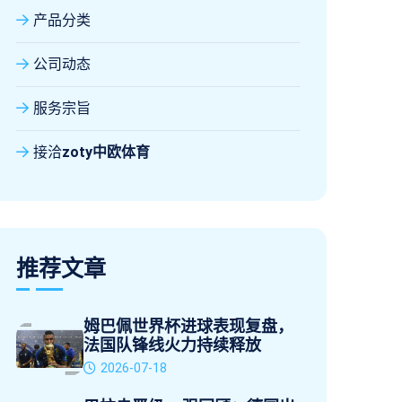
产品分类
公司动态
服务宗旨
接洽
zoty中欧体育
推荐文章
姆巴佩世界杯进球表现复盘，
法国队锋线火力持续释放
2026-07-18