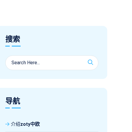
搜索
导航
介绍
zoty中欧