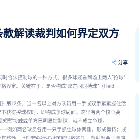
条款解读裁判如何界定双方
分享
球员同时合法控制球的一种方式。很多球迷看到场上两人“抢球”
界定。关键在于：是否构成“双方同时持球”（Held
规则》第12条，当一名以上对方队员用一手或双手紧紧握住活
况下获得控球权时，即构成争球局面。这里有两个核心要
只是短暂接触或单方已明显控制球，就不成立争球。
”——例如两名球员各用一只手抓住球体两侧，形成僵持；或
让其移动。此时若强行拉扯可能导致犯规，裁判就会立即鸣