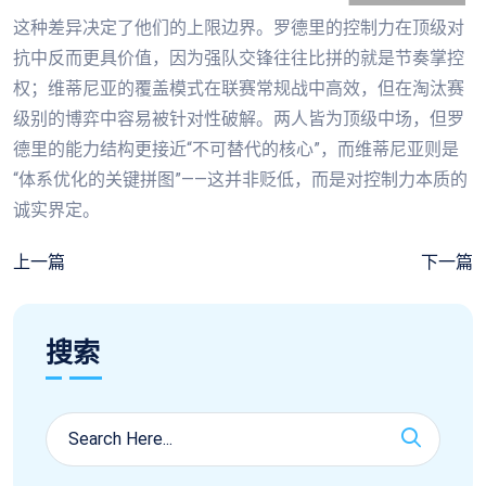
这种差异决定了他们的上限边界。罗德里的控制力在顶级对
抗中反而更具价值，因为强队交锋往往比拼的就是节奏掌控
权；维蒂尼亚的覆盖模式在联赛常规战中高效，但在淘汰赛
级别的博弈中容易被针对性破解。两人皆为顶级中场，但罗
德里的能力结构更接近“不可替代的核心”，而维蒂尼亚则是
“体系优化的关键拼图”——这并非贬低，而是对控制力本质的
诚实界定。
上一篇
下一篇
搜索