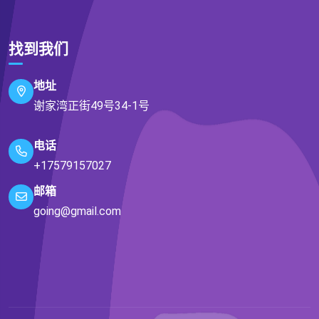
找到我们
地址
谢家湾正街49号34-1号
电话
+17579157027
邮箱
going@gmail.com