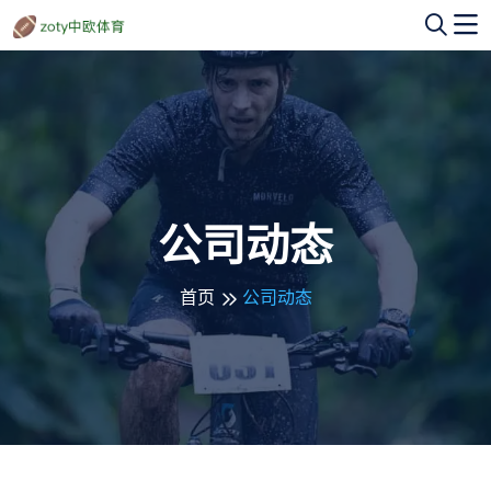
公司动态
首页
公司动态