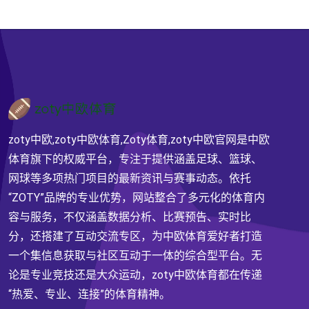
zoty中欧,zoty中欧体育,Zoty体育,zoty中欧官网是中欧
体育旗下的权威平台，专注于提供涵盖足球、篮球、
网球等多项热门项目的最新资讯与赛事动态。依托
“ZOTY”品牌的专业优势，网站整合了多元化的体育内
容与服务，不仅涵盖数据分析、比赛预告、实时比
分，还搭建了互动交流专区，为中欧体育爱好者打造
一个集信息获取与社区互动于一体的综合型平台。无
论是专业竞技还是大众运动，zoty中欧体育都在传递
“热爱、专业、连接”的体育精神。