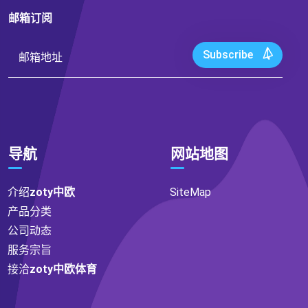
邮箱订阅
Subscribe
导航
网站地图
介绍
zoty中欧
SiteMap
产品分类
公司动态
服务宗旨
接洽
zoty中欧体育