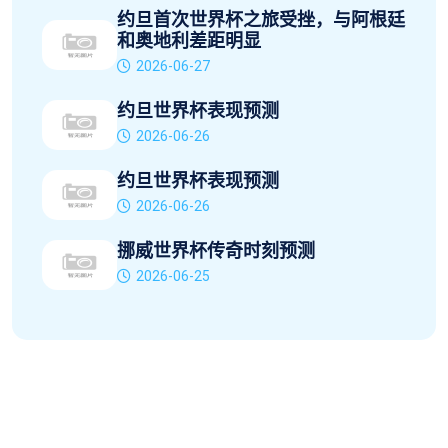
约旦首次世界杯之旅受挫，与阿根廷
和奥地利差距明显
2026-06-27
约旦世界杯表现预测
2026-06-26
约旦世界杯表现预测
2026-06-26
挪威世界杯传奇时刻预测
2026-06-25