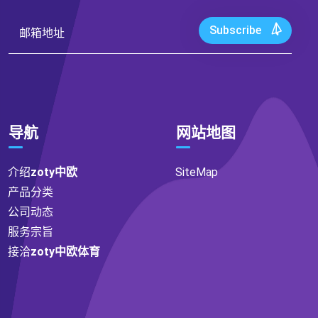
Subscribe
导航
网站地图
介绍
zoty中欧
SiteMap
产品分类
公司动态
服务宗旨
接洽
zoty中欧体育