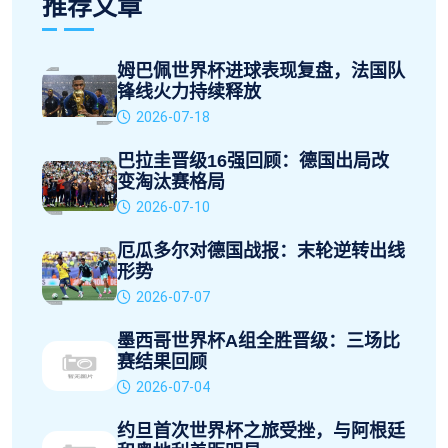
推荐文章
姆巴佩世界杯进球表现复盘，法国队
锋线火力持续释放
2026-07-18
巴拉圭晋级16强回顾：德国出局改
变淘汰赛格局
2026-07-10
厄瓜多尔对德国战报：末轮逆转出线
形势
2026-07-07
墨西哥世界杯A组全胜晋级：三场比
赛结果回顾
2026-07-04
约旦首次世界杯之旅受挫，与阿根廷