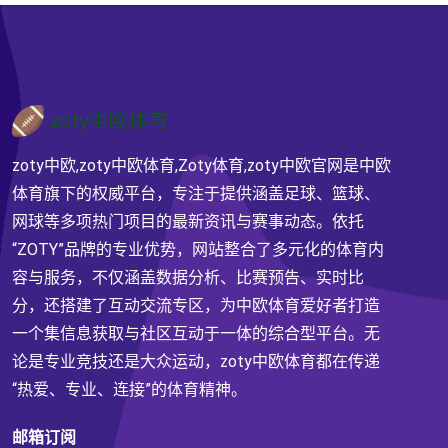
zoty中欧,zoty中欧体育,Zoty体育,zoty中欧官网是中欧
体育旗下的权威平台，专注于提供涵盖足球、篮球、
网球等多项热门项目的最新资讯与赛事动态。依托
“ZOTY”品牌的专业优势，网站整合了多元化的体育内
容与服务，不仅涵盖数据分析、比赛预告、实时比
分，还搭建了互动交流专区，为中欧体育爱好者打造
一个集信息获取与社区互动于一体的综合型平台。无
论是专业竞技还是大众运动，zoty中欧体育都在传递
“热爱、专业、连接”的体育精神。
邮箱订阅